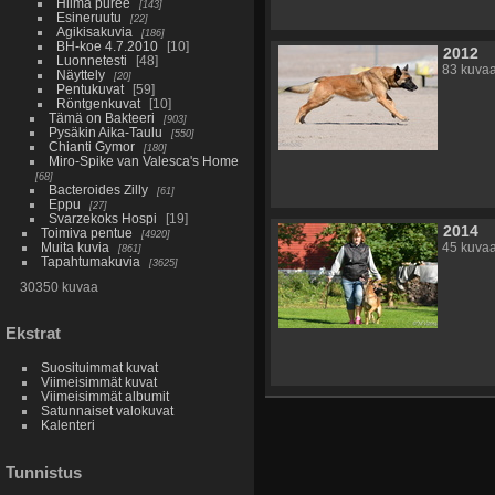
Hilma puree
143
Esineruutu
22
Agikisakuvia
186
BH-koe 4.7.2010
10
2012
Luonnetesti
48
83 kuva
Näyttely
20
Pentukuvat
59
Röntgenkuvat
10
Tämä on Bakteeri
903
Pysäkin Aika-Taulu
550
Chianti Gymor
180
Miro-Spike van Valesca's Home
68
Bacteroides Zilly
61
Eppu
27
Svarzekoks Hospi
19
2014
Toimiva pentue
4920
Muita kuvia
45 kuva
861
Tapahtumakuvia
3625
30350 kuvaa
Ekstrat
Suosituimmat kuvat
Viimeisimmät kuvat
Viimeisimmät albumit
Satunnaiset valokuvat
Kalenteri
Tunnistus