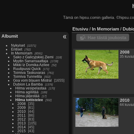
Tämä on hipsu.comin galleria. ©hip
Etusivu
/
In Memoriam
/
Dubi
Albumit
Hae tästä joukosta
Nykyiset
11571
Entiset
782
2008
In Memoriam
8591
35 kuva
Sako z Galicyjskiej Ziemi
118
Myytin Sanansaattaja
1728
Mikki Iz Domika Azilee
52
Ruutipussi Quick
171
Toimiva Taskuvaras
761
Toimiva Tunnetila
922
Goa vom blauen Mistral
1655
Dubion La Bamba
1376
Hilma vesipelastaa
170
Hilma agiliitää
189
Hilma jäljestää
17
Hilma tottistelee
2010
502
2008
35
44 kuva
2009
61
2010
44
2011
86
2012
83
2013
105
2014
45
2015
43