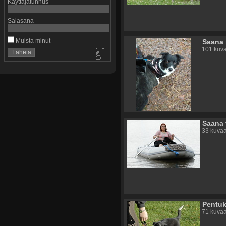
Käyttäjätunnus
Salasana
Muista minut
Saana
101 kuva
Saana 
33 kuvaa
Pentu
71 kuvaa