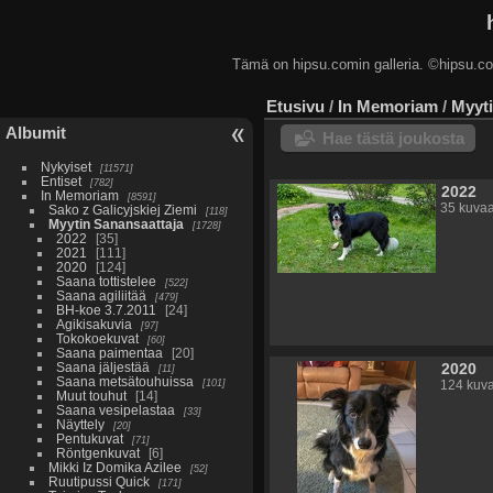
Tämä on hipsu.comin galleria. ©hip
Etusivu
/
In Memoriam
/
Myyti
Albumit
Hae tästä joukosta
Nykyiset
11571
Entiset
782
2022
In Memoriam
8591
35 kuva
Sako z Galicyjskiej Ziemi
118
Myytin Sanansaattaja
1728
2022
35
2021
111
2020
124
Saana tottistelee
522
Saana agiliitää
479
BH-koe 3.7.2011
24
Agikisakuvia
97
Tokokoekuvat
60
Saana paimentaa
20
Saana jäljestää
2020
11
Saana metsätouhuissa
101
124 kuv
Muut touhut
14
Saana vesipelastaa
33
Näyttely
20
Pentukuvat
71
Röntgenkuvat
6
Mikki Iz Domika Azilee
52
Ruutipussi Quick
171