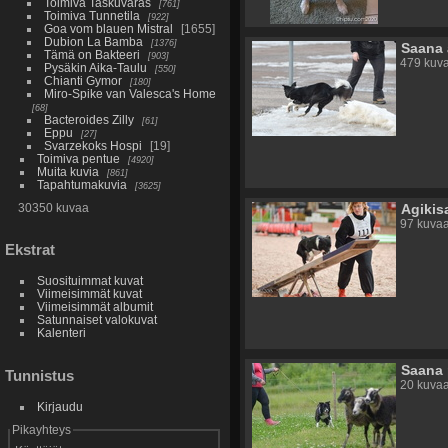
Toimiva Taskuvaras
761
Toimiva Tunnetila
922
Goa vom blauen Mistral
1655
Dubion La Bamba
1376
Saana 
Tämä on Bakteeri
903
479 kuva
Pysäkin Aika-Taulu
550
Chianti Gymor
180
Miro-Spike van Valesca's Home
68
Bacteroides Zilly
61
Eppu
27
Svarzekoks Hospi
19
Toimiva pentue
4920
Muita kuvia
861
Tapahtumakuvia
3625
30350 kuvaa
Agikis
97 kuvaa
Ekstrat
Suosituimmat kuvat
Viimeisimmät kuvat
Viimeisimmät albumit
Satunnaiset valokuvat
Kalenteri
Saana
Tunnistus
20 kuva
Kirjaudu
Pikayhteys