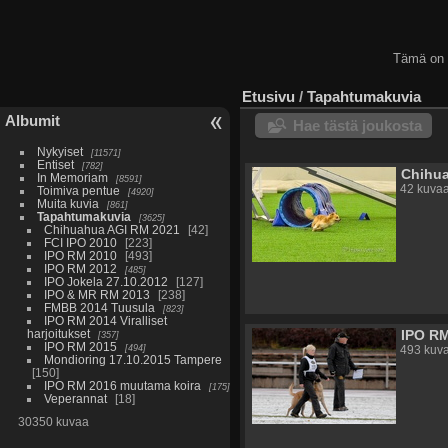
Tämä on
Etusivu
/
Tapahtumakuvia
Albumit
Hae tästä joukosta
Nykyiset
11571
Entiset
782
Chihu
In Memoriam
8591
42 kuva
Toimiva pentue
4920
Muita kuvia
861
Tapahtumakuvia
3625
Chihuahua AGI RM 2021
42
FCI IPO 2010
223
IPO RM 2010
493
IPO RM 2012
485
IPO Jokela 27.10.2012
127
IPO & MR RM 2013
238
FMBB 2014 Tuusula
823
IPO RM 2014 Viralliset
harjoitukset
IPO R
357
IPO RM 2015
494
493 kuv
Mondioring 17.10.2015 Tampere
150
IPO RM 2016 muutama koira
175
Veperannat
18
30350 kuvaa