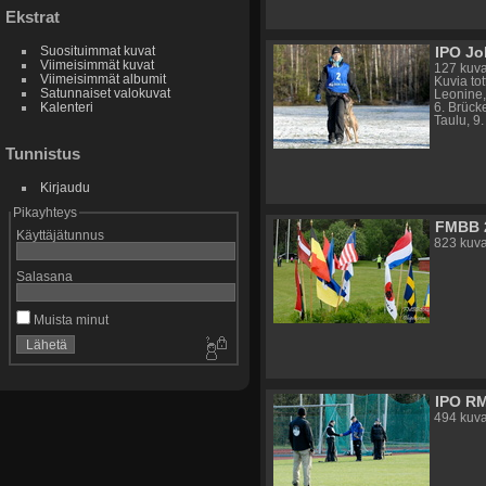
Ekstrat
IPO Jo
Suosituimmat kuvat
Viimeisimmät kuvat
127 kuv
Viimeisimmät albumit
Kuvia to
Satunnaiset valokuvat
Leonine, 
Kalenteri
6. Brück
Taulu, 9
Tunnistus
Kirjaudu
Pikayhteys
FMBB 
Käyttäjätunnus
823 kuva
Salasana
Muista minut
IPO R
494 kuva