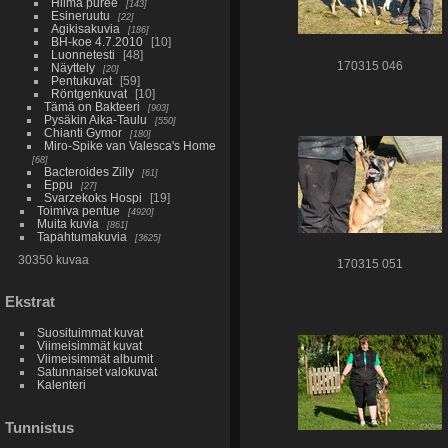
Hilma puree
143
Esineruutu
22
Agikisakuvia
186
BH-koe 4.7.2010
10
Luonnetesti
48
170315 046
Näyttely
20
Pentukuvat
59
Röntgenkuvat
10
Tämä on Bakteeri
903
Pysäkin Aika-Taulu
550
Chianti Gymor
180
Miro-Spike van Valesca's Home
68
Bacteroides Zilly
61
Eppu
27
Svarzekoks Hospi
19
Toimiva pentue
4920
Muita kuvia
861
Tapahtumakuvia
3625
30350 kuvaa
170315 051
Ekstrat
Suosituimmat kuvat
Viimeisimmät kuvat
Viimeisimmät albumit
Satunnaiset valokuvat
Kalenteri
Tunnistus