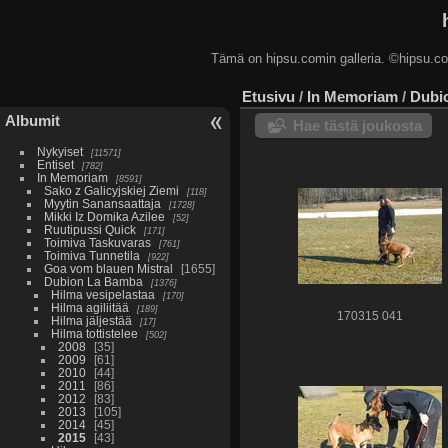
Tämä on hipsu.comin galleria. ©hip
Etusivu
/
In Memoriam
/
Dubi
Albumit
Hae tästä joukosta
Nykyiset
11571
Entiset
782
In Memoriam
8591
Sako z Galicyjskiej Ziemi
118
Myytin Sanansaattaja
1728
Mikki Iz Domika Azilee
52
Ruutipussi Quick
171
Toimiva Taskuvaras
761
Toimiva Tunnetila
922
Goa vom blauen Mistral
1655
Dubion La Bamba
1376
Hilma vesipelastaa
170
Hilma agiliitää
189
170315 041
Hilma jäljestää
17
Hilma tottistelee
502
2008
35
2009
61
2010
44
2011
86
2012
83
2013
105
2014
45
2015
43