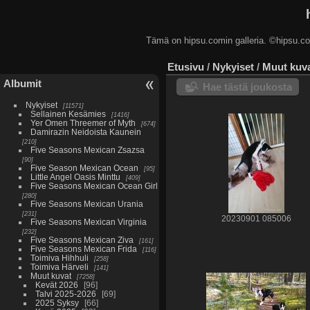
Tämä on hipsu.comin galleria. ©hip
Etusivu
/
Nykyiset
/
Muut kuv
Albumit
Hae tästä joukosta
Nykyiset
11571
Sellainen Kesämies
1416
Yer Omen Threemer of Myth
674
Damirazin Neidoista Kaunein
210
Five Seasons Mexican Zsazsa
90
Five Season Mexican Ocean
95
Little Angel Oasis Minttu
409
Five Seasons Mexican Ocean Girl
280
Five Seasons Mexican Urania
231
20230901 085006
Five Seasons Mexican Virginia
232
Five Seasons Mexican Ziva
161
Five Seasons Mexican Frida
116
Toimiva Hihhuli
258
Toimiva Härveli
141
Muut kuvat
7258
Kevät 2026
96
Talvi 2025-2026
69
2025 Syksy
66