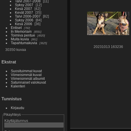
Talvi 2007-2008
11
Syksy 2007
12
Kesä 2007
42
Kevät 2007
35
Talvi 2006-2007
82
Syksy 2006
84
Kesä 2006
36
Entiset
782
In Memoriam
8591
Toimiva pentue
4920
Muita kuvia
861
Tapahtumakuvia
3625
20231013 163236
30350 kuvaa
Ekstrat
Suosituimmat kuvat
Viimeisimmät kuvat
Viimeisimmät albumit
Satunnaiset valokuvat
Kalenteri
Tunnistus
Kirjaudu
Pikayhteys
Käyttäjätunnus