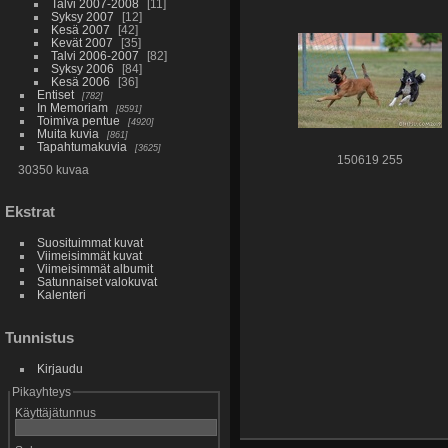
Talvi 2007-2008
11
Syksy 2007
12
Kesä 2007
42
Kevät 2007
35
Talvi 2006-2007
82
Syksy 2006
84
Kesä 2006
36
Entiset
782
In Memoriam
8591
Toimiva pentue
4920
Muita kuvia
861
Tapahtumakuvia
3625
150619 255
30350 kuvaa
Ekstrat
Suosituimmat kuvat
Viimeisimmät kuvat
Viimeisimmät albumit
Satunnaiset valokuvat
Kalenteri
Tunnistus
Kirjaudu
Pikayhteys
Käyttäjätunnus