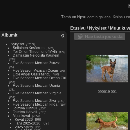
Tämä on hipsu.comin galleria. ©hip
Etusivu
/
Nykyiset
/
Muut kuv
Albumit
Hae tästä joukosta
Nykyiset
11571
Sellainen Kesämies
1416
Yer Omen Threemer of Myth
674
Damirazin Neidoista Kaunein
210
Five Seasons Mexican Zsazsa
90
Five Season Mexican Ocean
95
Little Angel Oasis Minttu
409
Five Seasons Mexican Ocean Girl
280
Five Seasons Mexican Urania
231
090619 001
Five Seasons Mexican Virginia
232
Five Seasons Mexican Ziva
161
Five Seasons Mexican Frida
116
Toimiva Hihhuli
258
Toimiva Härveli
141
Muut kuvat
7258
Kevät 2026
96
Talvi 2025-2026
69
2025 Syksy
66