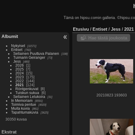
Tämä on hipsu.comin galleria. ©hip
Etusivu
/
Entiset
/
Jess
/
2021
Albumit
Hae tästä joukosta
Nykyiset
11571
Entiset
782
Sellainen Puuttuva Palanen
198
Tuimarin Geiranger
73
Jess
480
2026
1
2025
7
2024
15
2023
175
2022
144
2021
124
Röntgenkuvat
8
Tuiskun sukua
6
20210823 193603
Sellainen Lelukoira
31
In Memoriam
8591
Toimiva pentue
4920
Muita kuvia
861
Tapahtumakuvia
3625
30350 kuvaa
Ekstrat