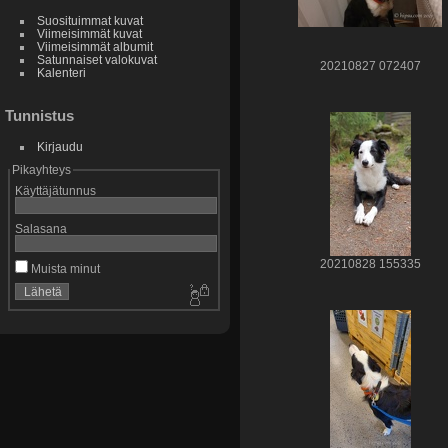
Suosituimmat kuvat
Viimeisimmät kuvat
Viimeisimmät albumit
Satunnaiset valokuvat
20210827 072407
Kalenteri
Tunnistus
Kirjaudu
Pikayhteys
Käyttäjätunnus
Salasana
20210828 155335
Muista minut