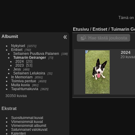
Tämä on
Etusivu
/
Entiset
/
Tuimarin G
Albumit
Hae tästä joukosta
Nykyiset
11571
Entiset
782
2024
Sellainen Puuttuva Palanen
198
20 kuva
Tuimarin Geiranger
73
2024
20
2023
53
Jess
480
Sellainen Lelukoira
31
In Memoriam
8591
Toimiva pentue
4920
Muita kuvia
861
Tapahtumakuvia
3625
30350 kuvaa
Ekstrat
Suosituimmat kuvat
Viimeisimmät kuvat
Viimeisimmät albumit
Satunnaiset valokuvat
Kalenteri