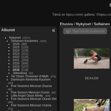
Tämä on hipsu.comin galleria. ©hip
Etusivu
/
Nykyiset
/
Sellainen
Albumit
Hae tästä joukosta
Nykyiset
11571
Sellainen Kesämies
1416
2026
48
2025
120
2024
135
2023
101
2022
120
2021
259
2020
306
2019
147
2018
118
Jälkeläisiä
62
Yer Omen Threemer of Myth
674
BEIX4295
Damirazin Neidoista Kaunein
210
Five Seasons Mexican Zsazsa
90
Five Season Mexican Ocean
95
Little Angel Oasis Minttu
409
Five Seasons Mexican Ocean Girl
280
Five Seasons Mexican Urania
231