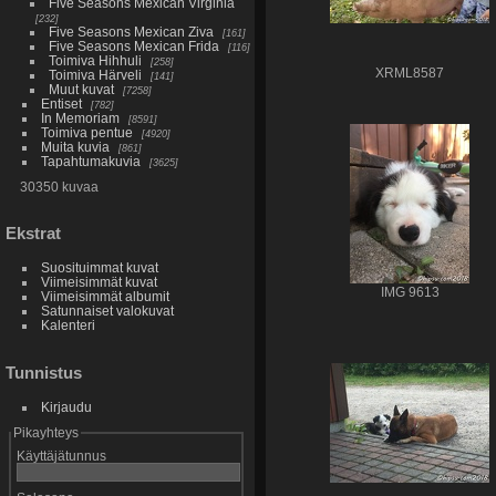
Five Seasons Mexican Virginia
232
Five Seasons Mexican Ziva
161
Five Seasons Mexican Frida
116
Toimiva Hihhuli
258
XRML8587
Toimiva Härveli
141
Muut kuvat
7258
Entiset
782
In Memoriam
8591
Toimiva pentue
4920
Muita kuvia
861
Tapahtumakuvia
3625
30350 kuvaa
Ekstrat
Suosituimmat kuvat
Viimeisimmät kuvat
IMG 9613
Viimeisimmät albumit
Satunnaiset valokuvat
Kalenteri
Tunnistus
Kirjaudu
Pikayhteys
Käyttäjätunnus