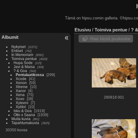
Tämä on hipsu.comin galleria. ©hip
Etusivu
/
Toimiva pentue
/
? 
Albumit
Hae tästä joukosta
Nykyiset
11571
Entiset
782
In Memoriam
8591
Toimiva pentue
4920
Hupa Sode
215
Javi & Maisa
304
? & Goa
543
Pentulaatikossa
299
Xcode
41
Xenon
59
Xtreme
10
Xanor
4
Xena
75
280818 001
Xoxo
38
Xyleeni
7
Xylitol
10
Isku & Goa
1919
Otto x Saana
1939
Muita kuvia
861
Tapahtumakuvia
3625
30350 kuvaa