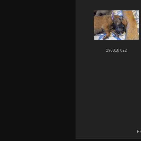
290818 022
En