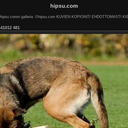
hipsu.com
 hipsu.comin galleria. ©hipsu.com KUVIEN KOPIOINTI EHDOTTOMASTI KI
141012 481