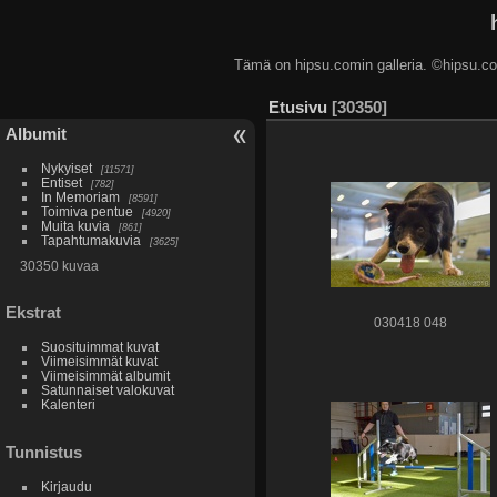
Tämä on hipsu.comin galleria. ©hip
Etusivu
30350
Albumit
Nykyiset
11571
Entiset
782
In Memoriam
8591
Toimiva pentue
4920
Muita kuvia
861
Tapahtumakuvia
3625
30350 kuvaa
Ekstrat
030418 048
Suosituimmat kuvat
Viimeisimmät kuvat
Viimeisimmät albumit
Satunnaiset valokuvat
Kalenteri
Tunnistus
Kirjaudu