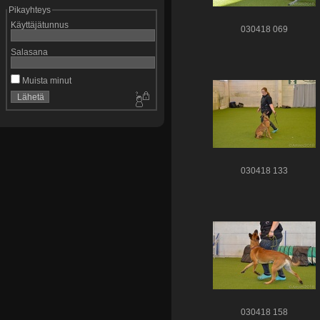
Pikayhteys
Käyttäjätunnus
030418 069
Salasana
Muista minut
030418 133
030418 158