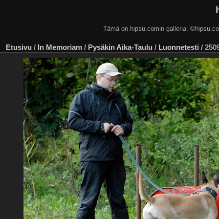
Tämä on hipsu.comin galleria. ©hip
Etusivu
/
In Memoriam
/
Pysäkin Aika-Taulu
/
Luonnetesti
/
250