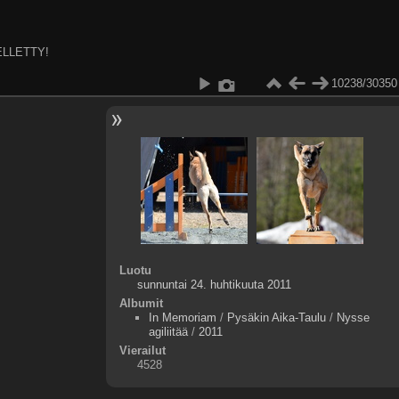
ELLETTY!
10238/30350
Luotu
sunnuntai 24. huhtikuuta 2011
Albumit
In Memoriam
/
Pysäkin Aika-Taulu
/
Nysse
agiliitää
/
2011
Vierailut
4528