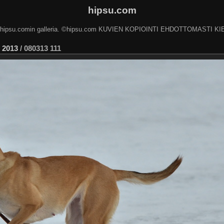
hipsu.com
 hipsu.comin galleria. ©hipsu.com KUVIEN KOPIOINTI EHDOTTOMASTI KI
/
2013
/
080313 111