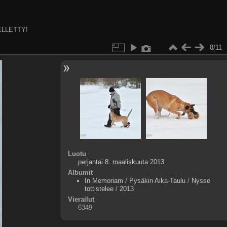
ELLETTY!
8/11
Luotu
perjantai 8. maaliskuuta 2013
Albumit
In Memoriam
/
Pysäkin Aika-Taulu
/
Nysse
tottistelee
/
2013
Vierailut
6349