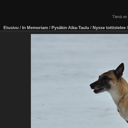
Tämä on
Etusivu
/
In Memoriam
/
Pysäkin Aika-Taulu
/
Nysse tottistelee