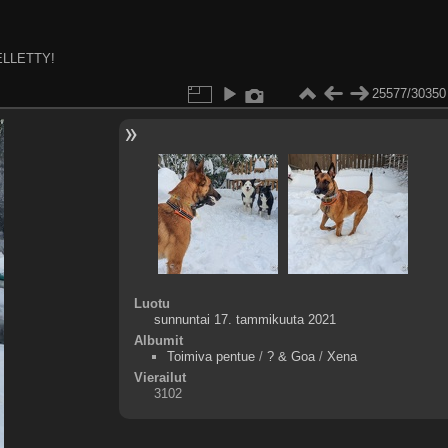
ELLETTY!
25577/30350
Luotu
sunnuntai 17. tammikuuta 2021
Albumit
Toimiva pentue
/
? & Goa
/
Xena
Vierailut
3102