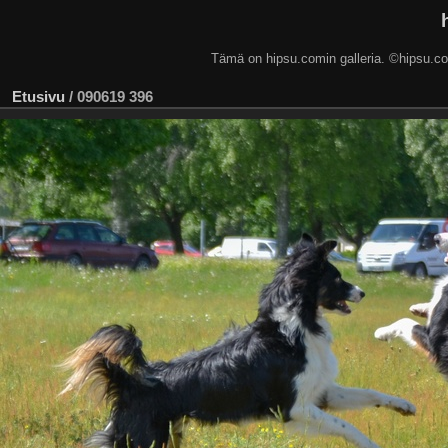
Tämä on hipsu.comin galleria. ©hip
Etusivu
/
090619 396