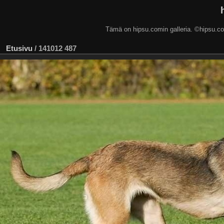
Tämä on hipsu.comin galleria. ©hip
Etusivu
/
141012 487