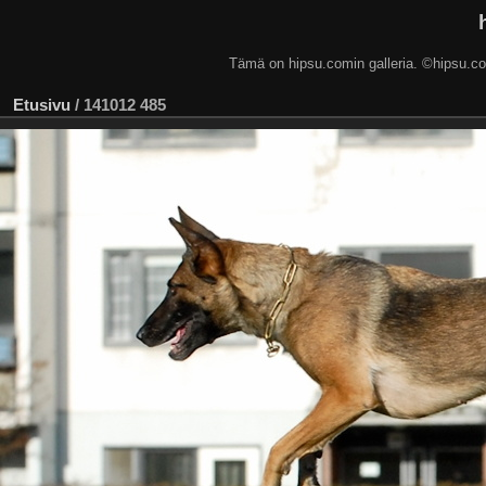
Tämä on hipsu.comin galleria. ©hip
Etusivu
/
141012 485