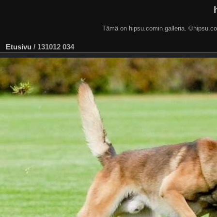
Tämä on hipsu.comin galleria. ©hip
Etusivu
/
131012 034