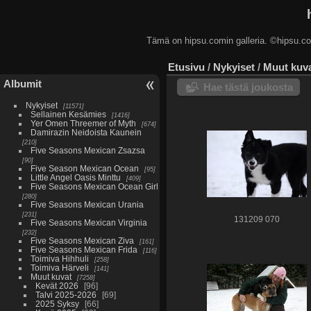
Tämä on hipsu.comin galleria. ©hip
Etusivu
/
Nykyiset
/
Muut kuv
Albumit
Hae tästä joukosta
Nykyiset
11571
Sellainen Kesämies
1416
Yer Omen Threemer of Myth
674
Damirazin Neidoista Kaunein
210
Five Seasons Mexican Zsazsa
90
Five Season Mexican Ocean
95
Little Angel Oasis Minttu
409
Five Seasons Mexican Ocean Girl
280
Five Seasons Mexican Urania
231
131209 070
Five Seasons Mexican Virginia
232
Five Seasons Mexican Ziva
161
Five Seasons Mexican Frida
116
Toimiva Hihhuli
258
Toimiva Härveli
141
Muut kuvat
7258
Kevät 2026
96
Talvi 2025-2026
69
2025 Syksy
66