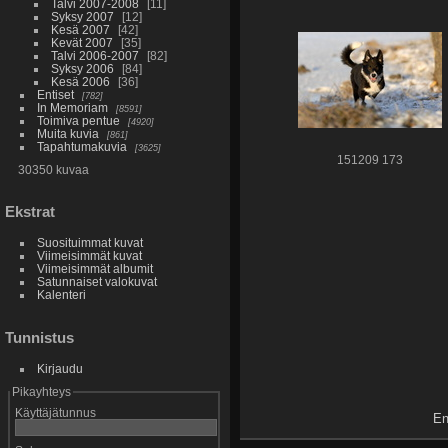
Talvi 2007-2008
11
Syksy 2007
12
Kesä 2007
42
Kevät 2007
35
Talvi 2006-2007
82
Syksy 2006
84
Kesä 2006
36
Entiset
782
In Memoriam
8591
Toimiva pentue
4920
Muita kuvia
861
Tapahtumakuvia
3625
151209 173
30350 kuvaa
Ekstrat
Suosituimmat kuvat
Viimeisimmät kuvat
Viimeisimmät albumit
Satunnaiset valokuvat
Kalenteri
Tunnistus
Kirjaudu
Pikayhteys
Käyttäjätunnus
En