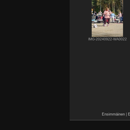
IMG-20240922-WA0022
Ensimmäinen
|
E