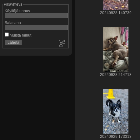
Pikayhteys
Käyttäjätunnus
20240928 140739
Salasana
Muista minut
20240928 214713
20240929 173313