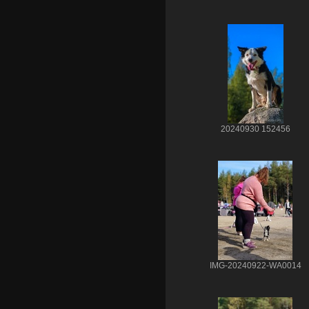
20240930 152456
IMG-20240922-WA0014