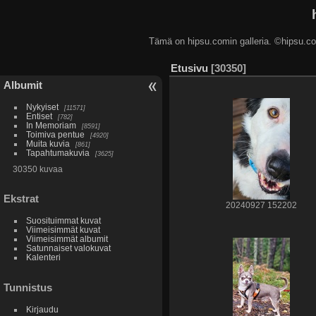
Tämä on hipsu.comin galleria. ©hip
Etusivu
30350
Albumit
Nykyiset
11571
Entiset
782
In Memoriam
8591
Toimiva pentue
4920
Muita kuvia
861
Tapahtumakuvia
3625
30350 kuvaa
Ekstrat
20240927 152202
Suosituimmat kuvat
Viimeisimmät kuvat
Viimeisimmät albumit
Satunnaiset valokuvat
Kalenteri
Tunnistus
Kirjaudu