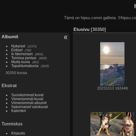
Tämä on hipsu.comin galleria. ©hip
Etusivu
30350
Albumit
Nykyiset
11571
Entiset
782
In Memoriam
8591
Toimiva pentue
4920
Muita kuvia
861
Tapahtumakuvia
3625
30350 kuvaa
Ekstrat
20231013 162449
Suosituimmat kuvat
Viimeisimmät kuvat
Viimeisimmät albumit
Satunnaiset valokuvat
Kalenteri
Tunnistus
Kirjaudu