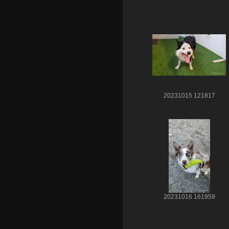
20231015 121817
20231016 161959