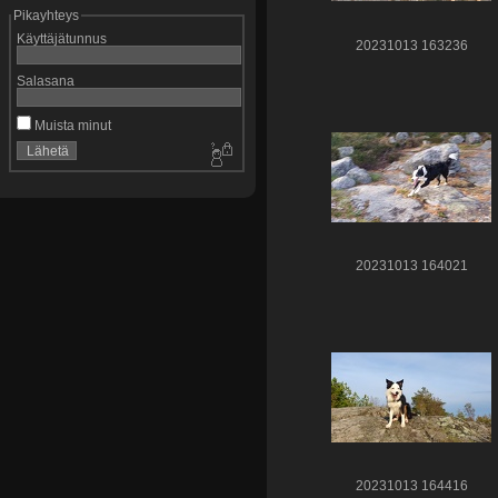
Pikayhteys
Käyttäjätunnus
20231013 163236
Salasana
Muista minut
20231013 164021
20231013 164416