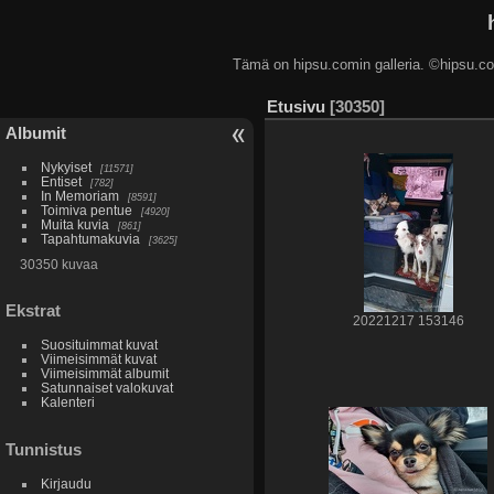
Tämä on hipsu.comin galleria. ©hip
Etusivu
30350
Albumit
Nykyiset
11571
Entiset
782
In Memoriam
8591
Toimiva pentue
4920
Muita kuvia
861
Tapahtumakuvia
3625
30350 kuvaa
Ekstrat
20221217 153146
Suosituimmat kuvat
Viimeisimmät kuvat
Viimeisimmät albumit
Satunnaiset valokuvat
Kalenteri
Tunnistus
Kirjaudu