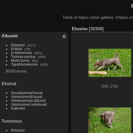
Tämä on hipsu.comin galleria. ©hip
Etusivu
30350
Albumit
Nykyiset
11571
Entiset
782
In Memoriam
8591
Toimiva pentue
4920
Muita kuvia
861
Tapahtumakuvia
3625
30350 kuvaa
Ekstrat
DSC 1781
Suosituimmat kuvat
Viimeisimmät kuvat
Viimeisimmät albumit
Satunnaiset valokuvat
Kalenteri
Tunnistus
Kirjaudu