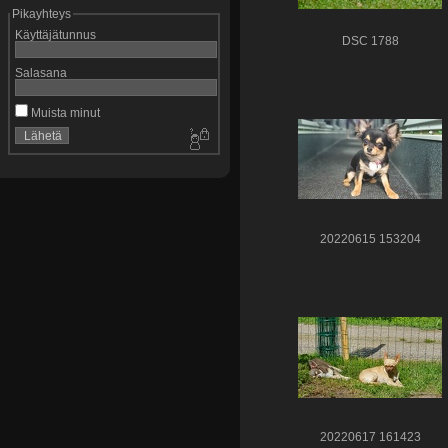
Pikayhteys
Käyttäjätunnus
DSC 1788
Salasana
Muista minut
20220615 153204
20220617 161423