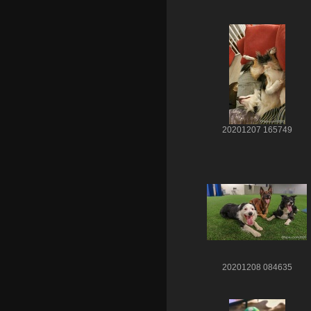
20201207 165749
20201208 084635