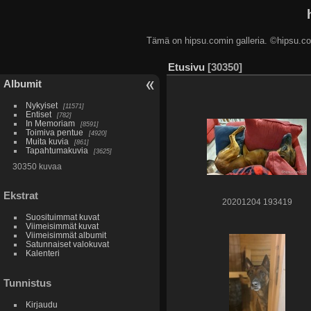
Tämä on hipsu.comin galleria. ©hip
Etusivu
30350
Albumit
Nykyiset
11571
Entiset
782
In Memoriam
8591
Toimiva pentue
4920
Muita kuvia
861
Tapahtumakuvia
3625
30350 kuvaa
Ekstrat
20201204 193419
Suosituimmat kuvat
Viimeisimmät kuvat
Viimeisimmät albumit
Satunnaiset valokuvat
Kalenteri
Tunnistus
Kirjaudu