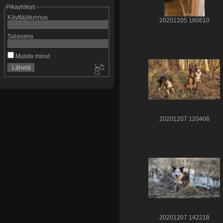
Pikayhteys
Käyttäjätunnus
20201205 180610
Salasana
Muista minut
20201207 120406
20201207 142218