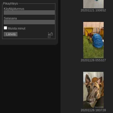
Pikayhteys
Käyttäjätunnus
20201121 100652
Salasana
Muista minut
20201126 055327
20201126 183728