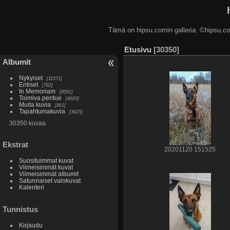
Tämä on hipsu.comin galleria. ©hip
Etusivu
30350
Albumit
Nykyiset
11571
Entiset
782
In Memoriam
8591
Toimiva pentue
4920
Muita kuvia
861
Tapahtumakuvia
3625
30350 kuvaa
Ekstrat
20201120 151525
Suosituimmat kuvat
Viimeisimmät kuvat
Viimeisimmät albumit
Satunnaiset valokuvat
Kalenteri
Tunnistus
Kirjaudu